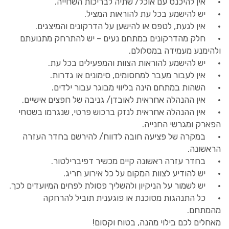
• אין להיכנס עם אוכל/ שתיה לבריכות השחייה.
• יש להישמע בכל עת להוראות המציל.
• אין לגעת, לטפס או להישען על הדרקונים והמיצגים.
• חלק מהדרקונים במתחם נעים – יש להתרחק מתנועתם
ולהימנע מעמידה במסלולם.
• יש להישמע להוראות הצוות והמפעילים בכל עת.
• אין לעבור מעבר למחסומים, סימונים או גדרות.
• השהות במתחם הינה בליווי מבוגר עבור ילדים.
• אין ההנהלה אחראית לאובדן/ גניבה של חפצים אישיים.
• אין ההנהלה אחראית לנזק ברכוש פרטי, שנגרמו בשטחי
הפארק ומגרשי החנייה.
• במקרה של פציעה חובה לדווח/ להירשם בחדר העזרה
הראשונה.
• בחדר עזרה ראשונה קיים מכשיר דפיברילטור.
• יש להודיע לצוות המקום על כל אירוע חריג.
• יש לשמור על הניקיון ולהשליך פסולת לפחים המיועדים לכך.
• כל התנהגות מסוכנת או פוגענית תוביל להרחקה
מהמתחם.
מאחלים לכם בילוי מהנה, בטוח וקסום!