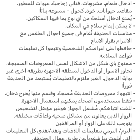
ادخال طعام, مشروبات, قناني زجاجية, عبوات للعطور,
مقاعد, حيوانات. خوذ, كحول – ممنوعة بتاتاً!
يُمنع ادخال أسلحة من أي نوع بما فيها السكاكين.
لا يمكن إيداع سلاح في المكان.
مناسبات الحديقة تُقام في جميع احوال الطقس مع
الالتزام بقرار الانتاج
حافظوا على اغراضكم الشخصية وتتبعوا كل تعليمات
قواعد السلامة.
ممنوع باي شكل من الاشكال لمس المعروضات المسيجة,
تجاوز الاسوار أو الدخول لمنطقة الاجهزة بطريقة اخرى غير
بوابة الدخول, الغير ملتزم بالتعليمات يُستبعد من الحديقة
فوراً!
انتبهوا: معروضات الحديقة مُضجة, وقسم منها يُخرج دخان.
فقط مستخدمون أصحاء يمكنهم استعمال الاجهزة.
للفت انتباهكم, مُشغل الجهاز هوغير مؤهل لتشخيص
الزوار الذين يعانون من مشاكل صحية واعاقات مختلفة.
يتوجب ذلك على الزوار أو المرافقين.
التزم/ التزمي بتعليمات اللافتات ونفذ/نفذي كل التعليمات
التي اُبلغت بها شفوياً عن طريق عمال الحديقة.