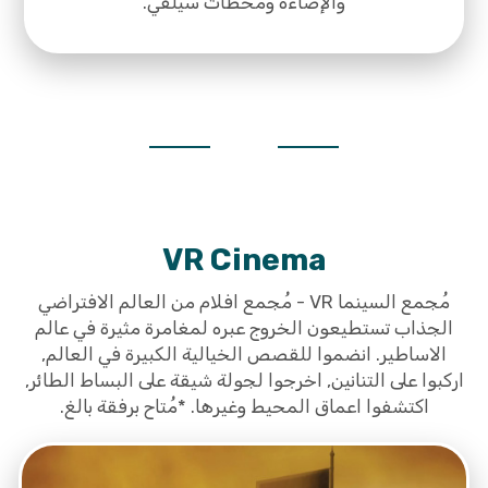
والإضاءة ومحطات سيلفي.
VR Cinema
مُجمع السينما VR - مُجمع افلام من العالم الافتراضي
الجذاب تستطيعون الخروج عبره لمغامرة مثيرة في عالم
الاساطير. انضموا للقصص الخيالية الكبيرة في العالم,
اركبوا على التنانين, اخرجوا لجولة شيقة على البساط الطائر,
اكتشفوا اعماق المحيط وغيرها. *مُتاح برفقة بالغ.