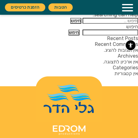
Nothing Found
הטבות
הזמנת כרטיסים
It seems we can’t find what you’re looking for. Perhaps
searching can help.
יפוש:
חיפוש
חיפוש
Recent Posts
Recent Comments
אין תגובות להציג.
Archives
אין ארכיון לתצוגה.
Categories
אין קטגוריות